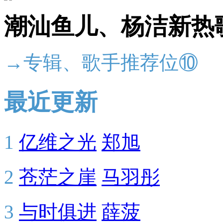
潮汕鱼儿、杨洁新热
→专辑、歌手推荐位⑩
最近更新
1
亿维之光
郑旭
2
苍茫之崖
马羽彤
3
与时俱进
薛菠