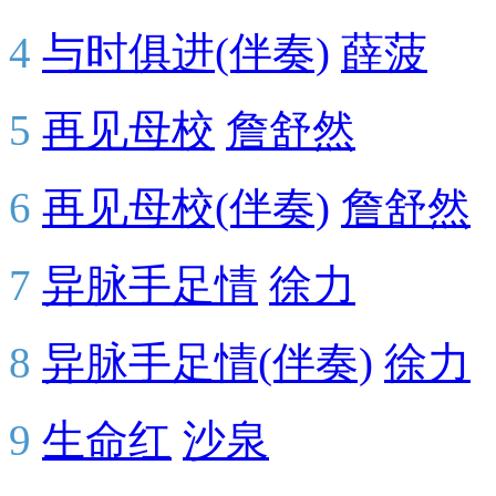
4
与时俱进(伴奏)
薛菠
5
再见母校
詹舒然
6
再见母校(伴奏)
詹舒然
7
异脉手足情
徐力
8
异脉手足情(伴奏)
徐力
9
生命红
沙泉