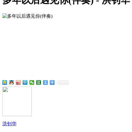
多年以后遇见你(伴奏) - 洪钊华
洪钊华