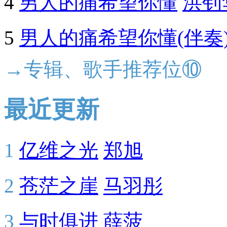
4
男人的痛希望你懂
洪钊
5
男人的痛希望你懂(伴奏
→专辑、歌手推荐位⑩
最近更新
1
亿维之光
郑旭
2
苍茫之崖
马羽彤
3
与时俱进
薛菠