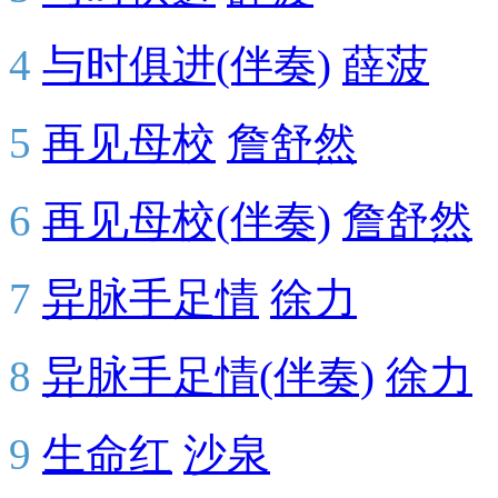
4
与时俱进(伴奏)
薛菠
5
再见母校
詹舒然
6
再见母校(伴奏)
詹舒然
7
异脉手足情
徐力
8
异脉手足情(伴奏)
徐力
9
生命红
沙泉