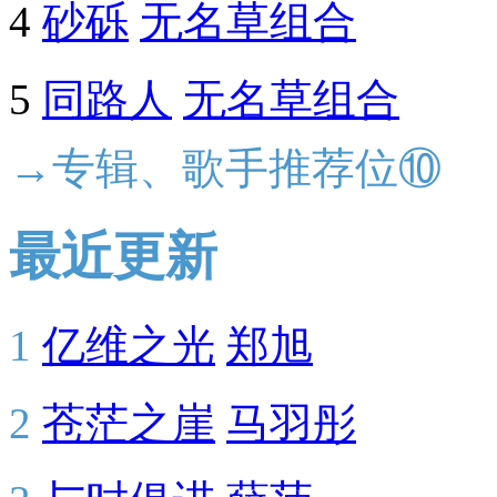
4
砂砾
无名草组合
5
同路人
无名草组合
→专辑、歌手推荐位⑩
最近更新
1
亿维之光
郑旭
2
苍茫之崖
马羽彤