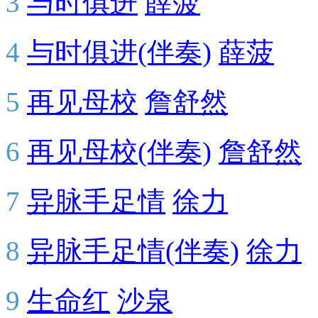
3
与时俱进
薛菠
4
与时俱进(伴奏)
薛菠
5
再见母校
詹舒然
6
再见母校(伴奏)
詹舒然
7
异脉手足情
徐力
8
异脉手足情(伴奏)
徐力
9
生命红
沙泉