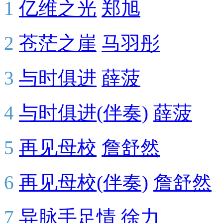
1
亿维之光
郑旭
2
苍茫之崖
马羽彤
3
与时俱进
薛菠
4
与时俱进(伴奏)
薛菠
5
再见母校
詹舒然
6
再见母校(伴奏)
詹舒然
7
异脉手足情
徐力