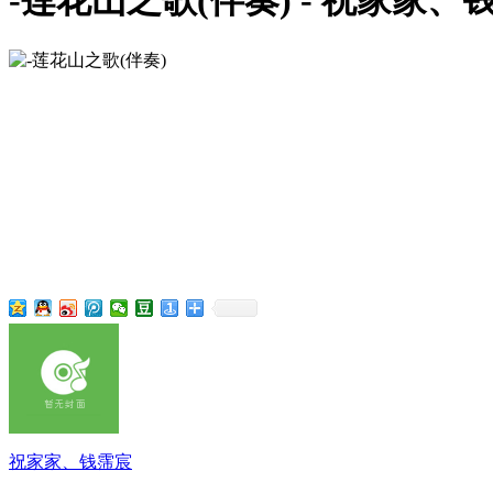
-莲花山之歌(伴奏) - 祝家家、
祝家家、钱霈宸