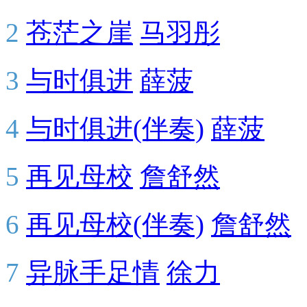
2
苍茫之崖
马羽彤
3
与时俱进
薛菠
4
与时俱进(伴奏)
薛菠
5
再见母校
詹舒然
6
再见母校(伴奏)
詹舒然
7
异脉手足情
徐力