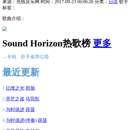
来源：光线音乐网
时间：2017-09-23 06:06:26
分类：
日语
歌手
标签：
歌曲介绍：
Sound Horizon热歌榜
更多
→专辑、歌手推荐位⑩
最近更新
1
亿维之光
郑旭
2
苍茫之崖
马羽彤
3
与时俱进
薛菠
4
与时俱进(伴奏)
薛菠