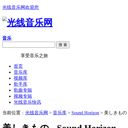
光线音乐网欢迎您
音乐
搜 索
光线音乐
享受音乐之旅
首页
音乐库
视频库
歌手库
歌曲专辑
视频专辑
光线音乐快讯
当前位置：
光线音乐网
>
音乐库
>
Sound Horizon
> 美しきもの