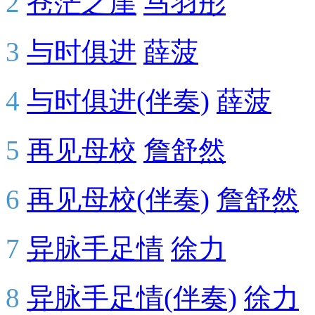
2
苍茫之崖
马羽彤
3
与时俱进
薛菠
4
与时俱进(伴奏)
薛菠
5
再见母校
詹舒然
6
再见母校(伴奏)
詹舒然
7
异脉手足情
徐力
8
异脉手足情(伴奏)
徐力