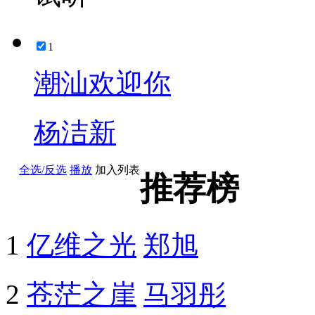
1
潮汕欢迎你
杨洁新
全选/反选
播放
加入列表
推荐榜
1
亿维之光
郑旭
2
苍茫之崖
马羽彤